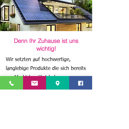
Denn Ihr Zuhause ist uns
wichtig!
Wir setzten auf hochwertige,
langlebige Produkte die sich bereits
am Markt bewährt haben.
Kontaktieren Sie uns, per Telefon
+43 4355 2008
oder E-
Mail
office@joham-dach.at
und
überzeugen Sie sich selbst!
Ihr Team rund ums Dach in Maria