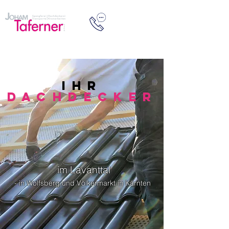
+43 4355
2008
IHR
Dachdecker
im Lavanttal
- in Wolfsberg und Völkermarkt in Kärnten